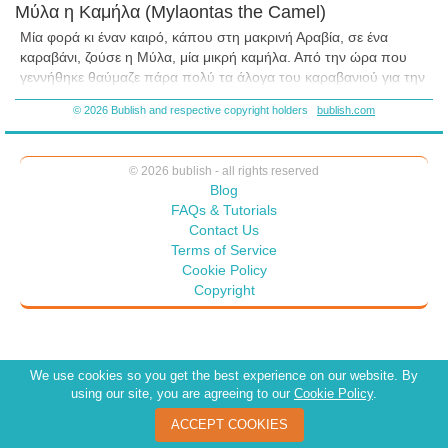
Μύλα η Καμήλα (Mylaontas the Camel)
M
ία φορά κι έναν καιρό, κάπου στη μακρινή Αραβία, σε ένα
καραβάνι, ζούσε η Μύλα, μία μικρή καμήλα. Από την ώρα που
γεννήθηκε θαύμαζε πάρα πολύ τα άλογα του καραβανιού για την
ομορφιά τους, την κορμοστασιά τους, τη ρώμη και την ευκινησία
© 2026 Bublish and respective copyright holders
bublish.com
τους.
© 2026 bublish - all rights reserved
Ό
σο περνούσαν τα χρόνια και η Μύλα μεγάλωνε, τόσο μεγάλωνε
Blog
και η απέχθειά της για το είδος της, αλλά και η λατρεία της για τα
FAQs & Tutorials
πανέμορφα άλογα. Μέχρι που άρχισε να πιστεύει πως σίγουρα
Contact Us
αυτή δεν μπορεί να είναι καμήλα, τόσο άσχημη, δυσκίνητη και
Terms of Service
αδύναμη. Πάντα γυρνούσε κοντά στα άλογα και μόνο με αυτά
Cookie Policy
έκανε παρέα. Τα άλογα, με τον καιρό, την είχαν συμπαθήσει
Copyright
πολύ.
We use cookies so you get the best experience on our website. By
using our site, you are agreeing to our
Cookie Policy
.
ACCEPT COOKIES