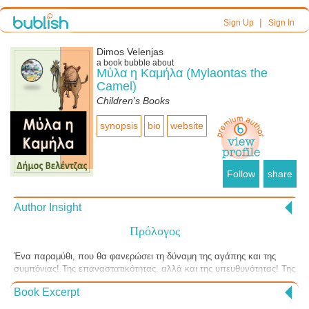
|
Sign Up
Sign In
Dimos Velenjas
a book bubble about
Μύλα η Καμήλα (Mylaontas the
Camel)
Children's Books
synopsis
bio
website
Follow
share
Author Insight
Πρόλογος
Ένα παραμύθι, που θα φανερώσει τη δύναμη της αγάπης και της
συμπόνιας! Της επαναστατικότητας, αλλά και της υπευθυνότητας! Της
ελαφρότητας, αλλά και της νουθεσίας! Του σφάλματος, αλλά και της
Book Excerpt
επανόρθωσης!